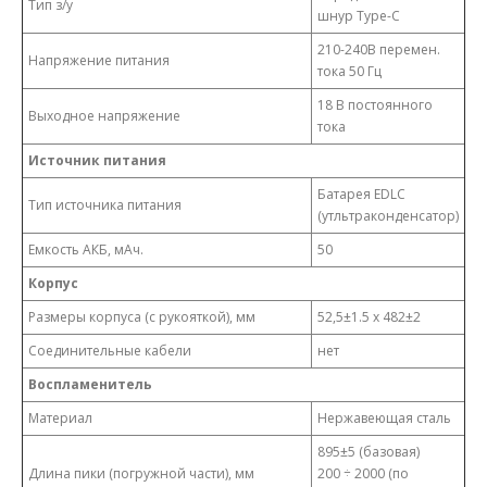
Тип з/у
шнур Type-C
210-240В перемен.
Напряжение питания
тока 50 Гц
18 В постоянного
Выходное напряжение
тока
Источник питания
Батарея EDLC
Тип источника питания
(утльтраконденсатор)
Емкость АКБ, мАч.
50
Корпус
Размеры корпуса (с рукояткой), мм
52,5±1.5 х 482±2
Соединительные кабели
нет
Воспламенитель
Материал
Нержавеющая сталь
895±5 (базовая)
Длина пики (погружной части), мм
200 ÷ 2000 (по