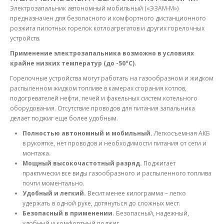
Электрозапальник автономный мобильный («ЭЗАМ-М»)
предназначен для безопасного и комфортного дистанционного
розжига пилотных горелок котлоагрегатов и других горелочных
устройств.
Применение электрозапальника возможно в условиях
крайне низких температур (до -50°C).
Горелочные устройства могут работать на газообразном и жидком
распыленном жидком топливе в камерах сгорания котлов,
подогревателей нефти, печей и факельных систем котельного
оборудования. Отсутствие проводов для питания запальника
делает поджиг еще более удобным.
Полностью автономный и мобильный.
Легкосъемная АКБ
в рукоятке, нет проводов и необходимости питания от сети и
монтажа.
Мощный высокочастотный разряд.
Поджигает
практически все виды газообразного и распыленного топлива
почти моментально.
Удобный и легкий.
Весит менее килограмма – легко
удержать в одной руке, дотянуться до сложных мест.
Безопасный в применении.
Безопасный, надежный,
удобный и комфортный поджиг.