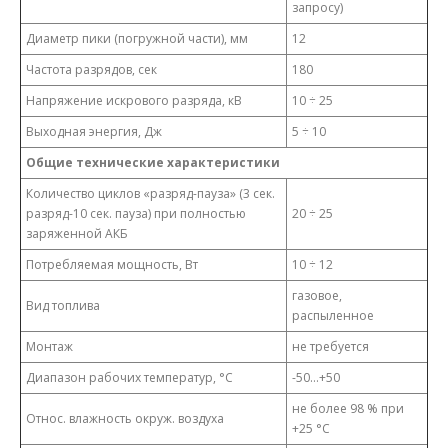
запросу)
Диаметр пики (погружной части), мм
12
Частота разрядов, сек
180
Напряжение искрового разряда, кВ
10 ÷ 25
Выходная энергия, Дж
5 ÷ 10
Общие технические характеристики
Количество циклов «разряд-пауза» (3 сек.
разряд-10 сек. пауза) при полностью
20 ÷ 25
заряженной АКБ
Потребляемая мощность, Вт
10 ÷ 12
газовое,
Вид топлива
распыленное
Монтаж
не требуется
Диапазон рабочих температур, °C
-50…+50
не более 98 % при
Относ. влажность окруж. воздуха
+25 °С