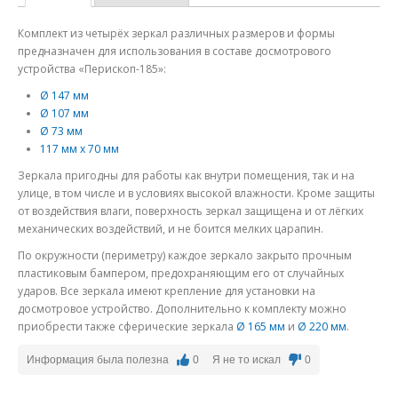
Комплект из четырёх зеркал различных размеров и формы
предназначен для использования в составе досмотрового
устройства «Перископ-185»:
Ø 147 мм
Ø 107 мм
Ø 73 мм
117 мм х 70 мм
Зеркала пригодны для работы как внутри помещения, так и на
улице, в том числе и в условиях высокой влажности. Кроме защиты
от воздействия влаги, поверхность зеркал защищена и от лёгких
механических воздействий, и не боится мелких царапин.
По окружности (периметру) каждое зеркало закрыто прочным
пластиковым бампером, предохраняющим его от случайных
ударов. Все зеркала имеют крепление для установки на
досмотровое устройство. Дополнительно к комплекту можно
приобрести также сферические зеркала
Ø 165 мм
и
Ø 220 мм
.
Информация была полезна
0
Я не то искал
0