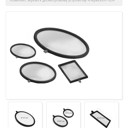
Комплект зеркал к досмотровому устройству «Перископ-185»