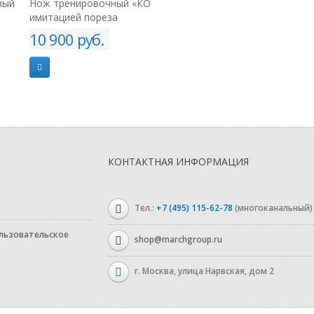
Нож тренировочный «КОУЧ» с
Подкатная камера для
имитацией пореза
видеодосмотрового
устройства «Перископ-ПРО»
10 900 руб.
48 000 руб.
КОНТАКТНАЯ ИНФОРМАЦИЯ
Тел.:
+7 (495) 115-62-78
(многоканальный)
льзовательское
shop@marchgroup.ru
г. Москва, улица Нарвская, дом 2