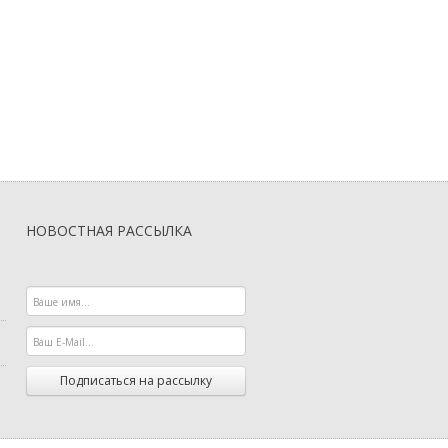
Нож тренировочный резиновый
Нож тренировочный «КОУ
«КОУЧ» Zero
имитацией пореза
4 900 руб.
10 900 руб.
НОВОСТНАЯ РАССЫЛКА
Подписаться на рассылку