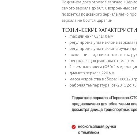
Подкатное досмотровое зеркало
«Перис
самого зеркала
до 90°
. 6 встроенных с
подсветки подкатного зеркала легко пр
зеркала не боится царапин.
ТЕХНИЧЕСКИЕ ХАРАКТЕРИСТ
max длина - 1034
±
10
мм
регулировка угла наклона зеркала (д
регулировка угла наклона ручки
(до
включение подсветки - кнопка на ру
нескользящая рукоятка с темляком
2 съемных колеса (
Ø
50
±
1 мм, толщи
диаметр зеркала 220 мм
масса устройства в сборе: 1066±20 г
рабочая температура: от -20°С до +