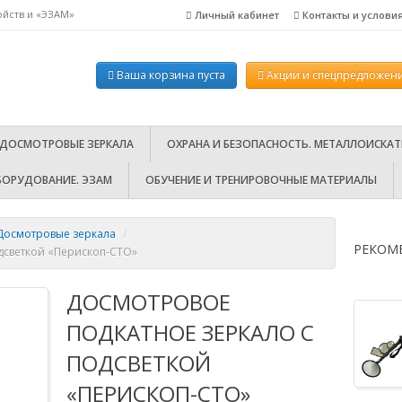
ойств и «ЭЗАМ»
Личный кабинет
Контакты и услови
ел.: 8-800-100-18-46 (бесплатно по РФ). Пн.-пт. с 10:00-18:00.
Ваша корзина пуста
Акции
и спецпредложени
 ДОСМОТРОВЫЕ ЗЕРКАЛА
ОХРАНА И БЕЗОПАСНОСТЬ. МЕТАЛЛОИСКАТ
БОРУДОВАНИЕ. ЭЗАМ
ОБУЧЕНИЕ И ТРЕНИРОВОЧНЫЕ МАТЕРИАЛЫ
 Досмотровые зеркала
/
РЕКОМ
дсветкой «Перископ-СТО»
ДОСМОТРОВОЕ
ПОДКАТНОЕ ЗЕРКАЛО С
ПОДСВЕТКОЙ
«ПЕРИСКОП-СТО»