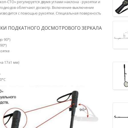
коп-СТО»
регулируется двумя углами наклона - рукоятки и
ветодиодов облегчают досмотр. Включение-выключение
оизводится с помощью рукоятки. Специальная поверхность
ИКИ ПОДКАТНОГО ДОСМОТРОВОГО ЗЕРКАЛА
о 90°)
 90°)
коятке
на 17
±
1 мм
)
р
50°С