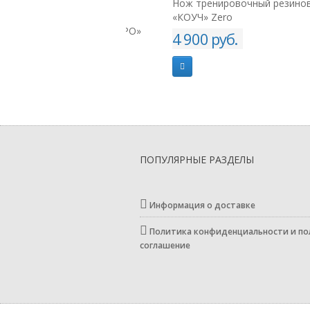
тная камера для
Нож тренировочный резиновый
одосмотрового
«КОУЧ» Zero
йства «Перископ-ПРО»
4 900 руб.
00 руб.
ПОПУЛЯРНЫЕ РАЗДЕЛЫ
Информация о доставке
Политика конфиденциальности и по
соглашение